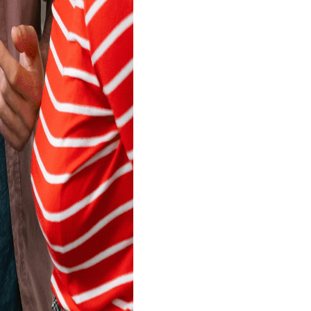
 ơn bạn đã ghé thăm Riverq
erquode không chấp nhận các nhà giao dịch từ quốc gia của