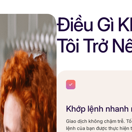
Điều Gì 
Tôi Trở N
Khớp lệnh nhanh
Giao dịch không chậm trễ. T
lệnh của bạn được thực hiện t