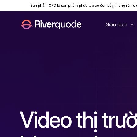
Sản phẩm CFD là sản phẩm phức tạp có đòn bẩy, mang rủi ro ca
Giao dịch
Video thị trư