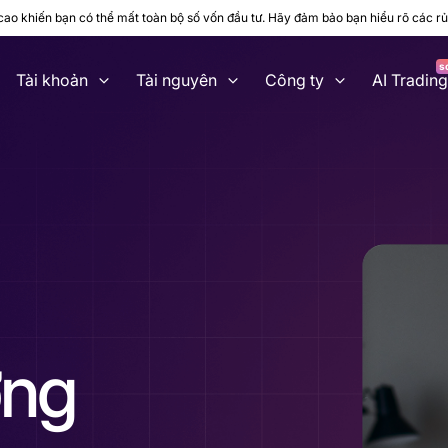
o khiến bạn có thể mất toàn bộ số vốn đầu tư. Hãy đảm bảo bạn hiểu rõ các rủi 
Tài khoản
Tài nguyên
Công ty
AI Tradin
ờng