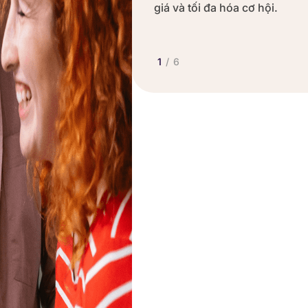
giá và tối đa hóa cơ hội.
1
/
6