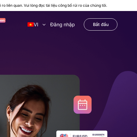
ro liên quan. Vui lòng đọc
tài liệu công bố rủi ro
của chúng tôi.
g
VI
Đăng nhập
Bắt đầu